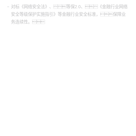
对标《网络安全法》、等保2.0、《金融行业网络
安全等级保护实施指引》等金融行业安全标准，保障业
务连续性。
股票代
码：000034.SZ
黄金城集团控股
黄金城集团信息
黄金城集团问学
黄金城集团鲲泰
黄金城集团云科
黄金城集团商桥
山石网科
高科数聚
GoPomelo
联系我们
隐私政策
法律声明