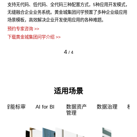
非结
支持无代码、低代码、全代码三种配置方式，5种应用开发模式，
黄
障数
无缝融合企业业务系统。黄金城集团问学预置了多种企业级应用
力
场景模板，高效解决企业开发使用应用的各种难题。
型
预约专家咨询 >>
预约
下载黄金城集团问学介绍 >>
下
4
/
4
适用场景
超级员工
智能标审
AI for BI
数据资产
管理