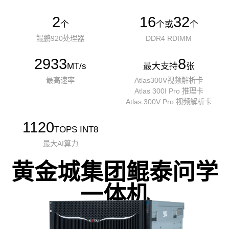
2
16
32
个
个或
个
鲲鹏920处理器
DDR4 RDIMM
2933
8
MT/s
最大支持
张
最高速率
Atlas300V视频解析卡
Atlas 300I Pro 推理卡
Atlas 300V Pro 视频解析卡
1120
TOPS INT8
最大AI算力
黄金城集团鲲泰问学
一体机