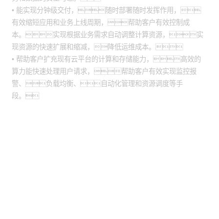
• 能实现分钟级交付，随时部署随时发挥作用，
有效缩短应用和业务上线周期，帮助客户有效控制成
本。实现根据业务需求自动调整计算资源，实
现资源的快速扩展和缩减，降低运维成本。
• 帮助客户扩充现有云平台的计算和存储能力，高效的
算力能快速处理用户请求，帮助客户有效实现监控报
警、负载均衡、自动化管理和资源调度等手
段。
股票代码：000034.SZ
黄金城集团控股
黄金城集团信息
黄金城集团问学