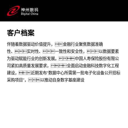
打造分布式云化多活数据中心，实现计算、存储
资源分钟级交付
预约专家咨询
客户档案
伴随着数据驱动价值提升，金融行业聚焦数据准确
性、实时性、一致性和安全性，以数据要素
为驱动赋能行业的创新发展。中国人寿保险股份有限公
司紧扣高质量发展要求，全面启动金融科技数字化工程
建设，近期发布“数据中心所需第一批电子化设备公开招标
采购项目”，以推动自身数字基座建设
业务挑战