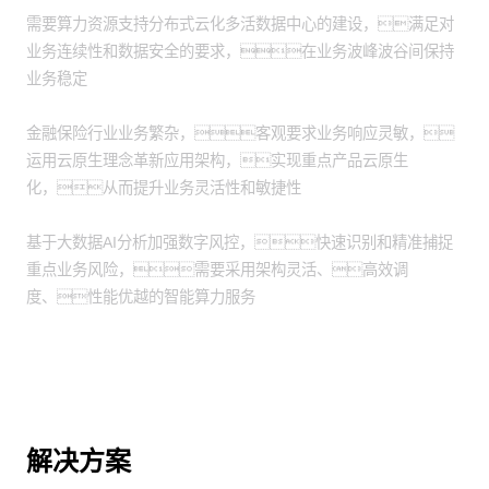
需要算力资源支持分布式云化多活数据中心的建设，满足对
业务连续性和数据安全的要求，在业务波峰波谷间保持
业务稳定
金融保险行业业务繁杂，客观要求业务响应灵敏，
运用云原生理念革新应用架构，实现重点产品云原生
化，从而提升业务灵活性和敏捷性
基于大数据AI分析加强数字风控，快速识别和精准捕捉
重点业务风险，需要采用架构灵活、高效调
度、性能优越的智能算力服务
解决方案