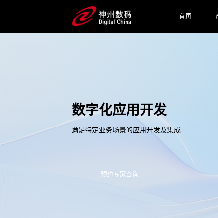
首页
数字化应用开发
满足特定业务场景的应用开发及集成
预约专家咨询