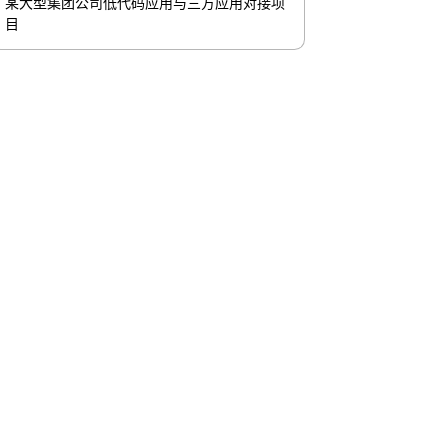
某大型集团公司低代码应用与三方应用对接项
目
联系我们
lo