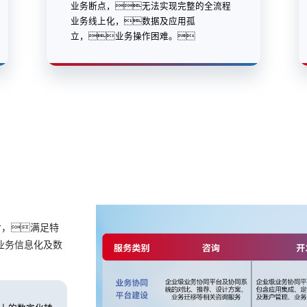
业务断点，无法实现完整的全流程
业务线上化，数据及应用孤
立，业务操作困难。
付，满足特
业务信息化及数