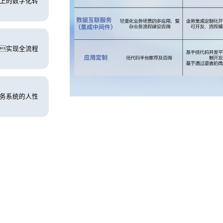
上的数字化转
实现全流程
务系统的人性