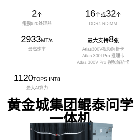
2
16
32
个
个或
个
鲲鹏920处理器
DDR4 RDIMM
2933
8
MT/s
最大支持
张
最高速率
Atlas300V视频解析卡
Atlas 300I Pro 推理卡
Atlas 300V Pro 视频解析卡
1120
TOPS INT8
最大AI算力
黄金城集团鲲泰问学
一体机