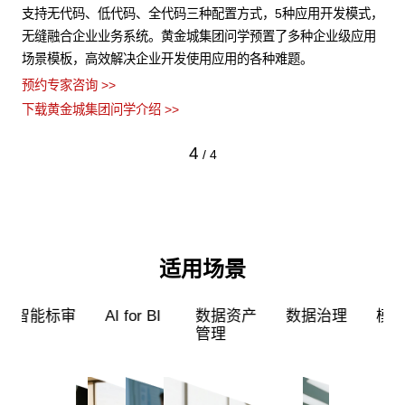
非结
支持无代码、低代码、全代码三种配置方式，5种应用开发模式，
黄
障数
无缝融合企业业务系统。黄金城集团问学预置了多种企业级应用
力
场景模板，高效解决企业开发使用应用的各种难题。
型
预约专家咨询 >>
预约
下载黄金城集团问学介绍 >>
下
4
/
4
适用场景
超级员工
智能标审
AI for BI
数据资产
管理