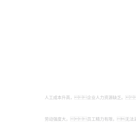
适用场景
人力成本亟待优化：
人工成本升高，企业人力资源缺乏。
服务高峰期人员不足：
劳动强度大，员工精力有限，无法
作业质量需要标准化：