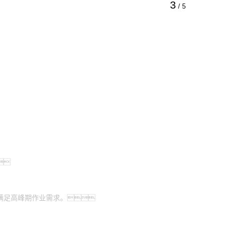
3
/
5

满足高峰期作业需求。