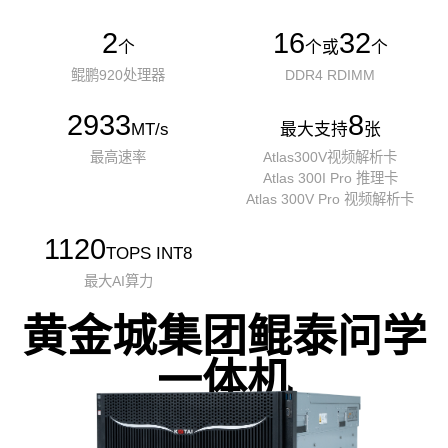
2
16
32
个
个或
个
鲲鹏920处理器
DDR4 RDIMM
2933
8
MT/s
最大支持
张
最高速率
Atlas300V视频解析卡
Atlas 300I Pro 推理卡
Atlas 300V Pro 视频解析卡
1120
TOPS INT8
最大AI算力
黄金城集团鲲泰问学
一体机