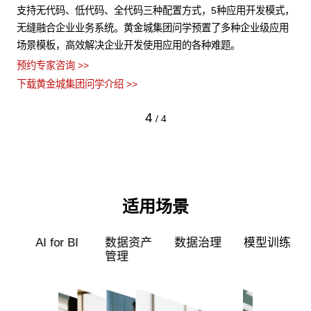
非结
支持无代码、低代码、全代码三种配置方式，5种应用开发模式，
黄
障数
无缝融合企业业务系统。黄金城集团问学预置了多种企业级应用
力
场景模板，高效解决企业开发使用应用的各种难题。
型
预约专家咨询 >>
预约
下载黄金城集团问学介绍 >>
下
4
/
4
适用场景
超级员工
智能标审
AI for BI
数据资产
管理