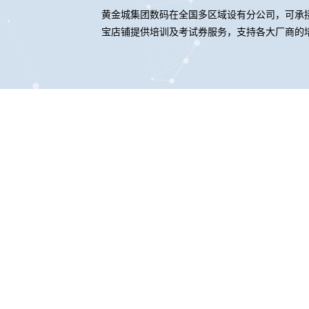
黄金城集团数码在全国多区域设有分公司，可承接全
宝店铺提供培训及考试券服务，支持各大厂商的
黄金城集
黄金城集
股票代码：000034.SZ
联系我们
隐私政策
法律声明
网