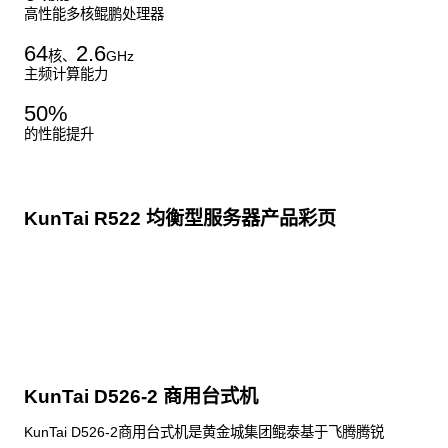
高性能多核鲲鹏处理器
64
2.6
核、
GHz
主频计算能力
50
%
的性能提升
KunTai R522 均衡型服务器产品彩页
点击下载
KunTai D526-2 商用台式机
KunTai D526-2商用台式机是黄金城集团鲲泰基于飞腾腾锐