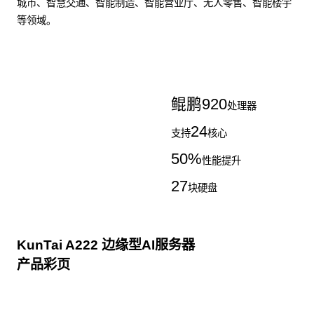
城市、智慧交通、智能制造、智能营业厅、无人零售、智能楼宇
等领域。
了解更多AI算力服务器
鲲鹏
920
处理器
24
支持
核心
50
%
性能提升
27
块硬盘
KunTai A222 边缘型AI服务器
产品彩页
点击下载