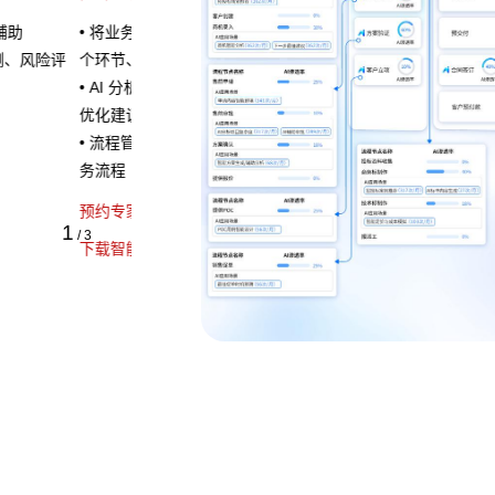
，清晰展示流程的各
，定位瓶颈并提供流程
方式即可快速定义业
1
/
3