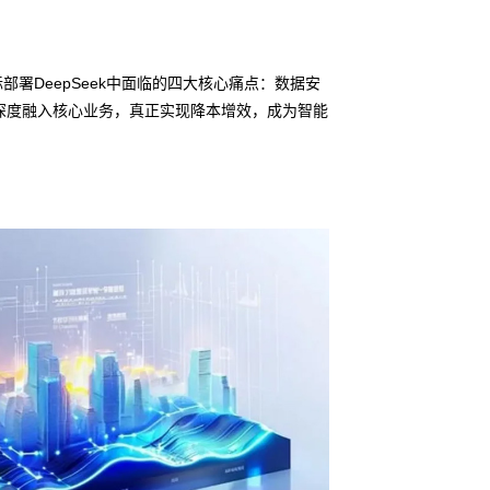
署DeepSeek中面临的四大核心痛点：数据安
深度融入核心业务，真正实现降本增效，成为智能
信创适配
无缝对接多
• 黄金城集团鲲泰
• 全栈私有化部署
• 软硬件深度集成
• 覆盖行业场景的
预约专家咨询 >>
下载产品介绍 >>