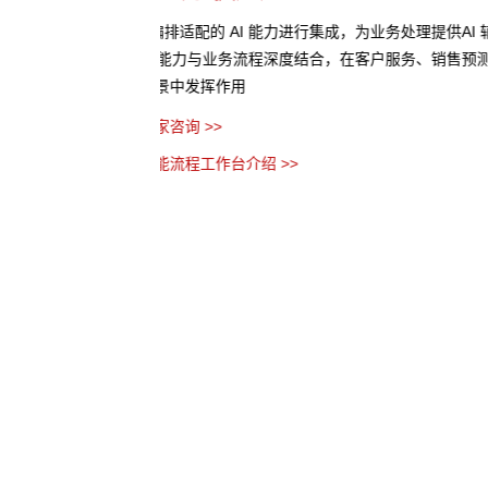
处理提供AI 辅助
• 将业务流程以作战地图的形式进行可视化呈现
服务、销售预测、风险评
个环节、节点之间的关系以及当前流程所处阶段
• AI 分析任务处理时间、资源消耗等指标数据
优化建议
• 流程管理者无需代码，通过拖拽、参数设置等
务流程
预约专家咨询 >>
下载智能流程工作台介绍 >>