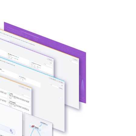
U异构多端算力
、芯片类型，弹