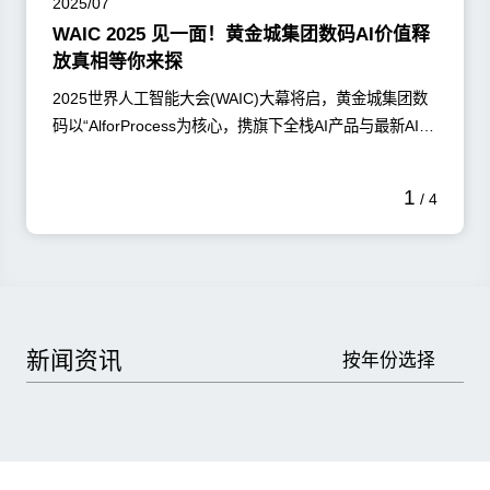
2025/07
WAIC 2025 见一面！黄金城集团数码AI价值释
放真相等你来探
2025世界人工智能大会(WAIC)大幕将启，黄金城集团数
码以“AlforProcess为核心，携旗下全栈AI产品与最新AI成
果集体亮相，给您带来一场AI落地企业的沉浸式体验，开
启AI赋能企业的全新范式!
了解更多
1
/
4
新闻资讯
按年份选择