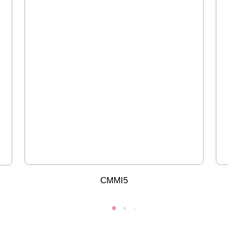
CMMI5