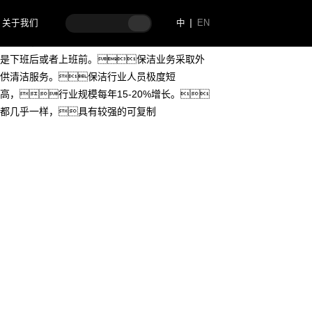
关于我们
中
EN
集中在北上广深等一线城市。店面的人流量
是下班后或者上班前。保洁业务采取外
供清洁服务。保洁行业人员极度短
高，行业规模每年15-20%增长。
都几乎一样，具有较强的可复制