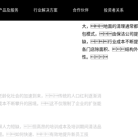
客户档案
产品及服务
行业解决方案
合作伙伴
投资者关系
某连锁品牌门店众多，
大，地面的清理通常都
包模式，由保洁公司提
缺，行业成本不断提
各门店除面积、结构外
性。
老龄化社会的加速到来，传统的人口红利逐渐消
成本不断攀升的困境。这不仅限制了企业的扩张能
解人力短缺，但高昂的培训成本及培训期间清洁品
题。如何快速、有效地提升新员工技