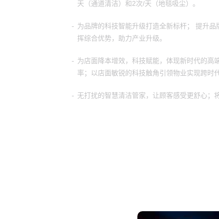
天（通道清洁）和2次/天（地毯吸尘）。
为品牌的科技智能升级打造全新标杆； 提升品
挥综合优势，助力产业升级。
为店面降本增效，科技赋能，体现新时代的高
率；以店面敏锐的科技触角引领物业实现跨时
无打扰的智慧清洁管家，让顾客感受更舒心；