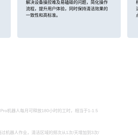
解决设备操控难及易磕碰的问题，简化操作
流程，提升用户体验，同时保持清洁效果的
一致性和高标准。
ro机器人每月可释放180小时的工时，相当于1-1.5
过机器人作业，清洁区域的频次从1次/天增加到3次/