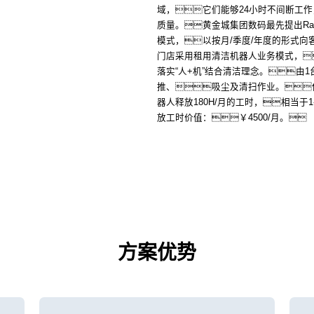
域，它们能够24小时不间断工
质量。黄金城集团数码最先提出RaaS即R
模式，以按月/季度/年度的形式向
门店采用租用清洁机器人业务模式，
落实“人+机”结合清洁理念。由
推、吸尘及清扫作业。
器人释放180H/月的工时，相当于1
放工时价值：￥4500/月。
方案优势