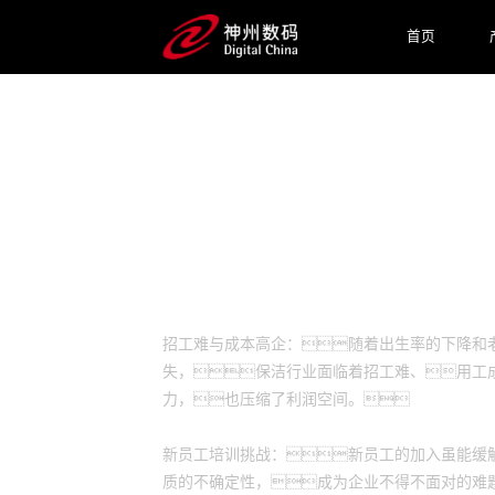
首页
预约专家咨询
业务挑战
招工难与成本高企：随着出生率的下降和
失，保洁行业面临着招工难、用工
力，也压缩了利润空间。
新员工培训挑战：新员工的加入虽能缓
质的不确定性，成为企业不得不面对的难