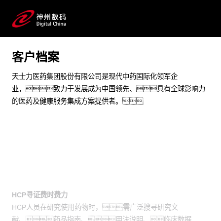
通过黄金城集团问学帮助医疗专业人员（HCP）寻
证，提供精准且全面的回答，高效提升医药
代表的专业应答能力
客户档案
预约专家咨询
天士力医药集团股份有限公司是现代中药国际化领军企
业，致力于发展成为中国领先、具有全球影响力
的医药及健康服务集成方案提供者。
业务挑战
HCP寻证费时费力
HCP人员在研究使用药物时，需广泛搜寻研究文
献、药品指南、用法说明、临床数据