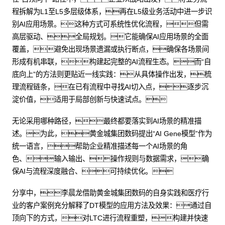
程拆解为L1至L5多层级体系，再在L5级业务活动中进一步识
别AI应用场景。这种方式可系统性优化流程，但需
高层驱动、全局规划。它能确保AI应用场景的全面
覆盖，避免出现场景遗漏或执行断点，确保各场景间
形成有机串联，构建起完整的AI流程生态。而“自
底向上”的方法则更贴近一线实践：从具体操作出发，梳
理流程链条，在已有流程中寻找AI切入点，逐步沉
淀价值，适用于局部创新与快速试点。
无论采用哪种路径，最终都要落实到AI场景的精准描
述。为此，黄金城集团数码提出“AI Gene模型”作为
统一语言，帮助企业精准描述每一个AI场景的角
色、输入输出、操作规则与数据需求，确
保AI与流程深度融合、可持续优化。
分享中，李晨龙借助黄金城集团数码的自身实践和医疗行
业的客户案例充分解释了DT模型的应用方法及效果：通过自
顶向下的方式，对LTC进行流程重塑，构建并快速