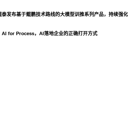
鲲泰发布基于鲲鹏技术路线的大模型训推系列产品，持续强化
 for Process，AI落地企业的正确打开方式
团控股
黄金城集团信息
黄金城集团问学
黄金城集团鲲泰
团云科
黄金城集团商桥
山石网科
高科数聚
GoPome