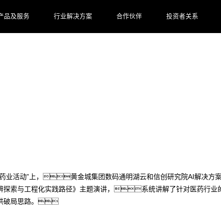
产品及服务
行业解决方案
合作伙伴
投资者关系
黄金城集团数码工程化实践方案见效
进甘李药业活动”上，黄金城集团数码通明湖云和信创研究院AI解决
探索与工程化实践路径》主题演讲，系统讲解了针对医药行业的AI
供破局思路。