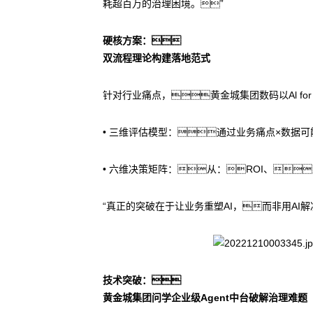
耗超百万的治理困境。”
硬核方案：
双流程理论构建落地范式
针对行业痛点，黄金城集团数码以Al fo
• 三维评估模型：通过业务痛点×数据
• 六维决策矩阵：从：ROI、
“真正的突破在于让业务重塑AI，而非用A
技术突破：
黄金城集团问学企业级Agent中台破解治理难题