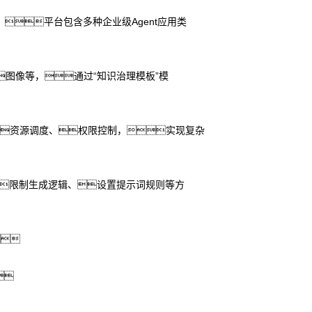
平台包含多种企业级Agent应用类
图像等，通过“知识治理模板”模
、资源调度、权限控制，实现复杂
限制生成逻辑、设置提示词规则等方

