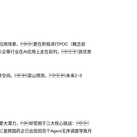
的应用场景，更在积极进行POC（概念验
企等行业在AI应用上走在前列，其优势
空间。梁山预测，未来2~3
备更大潜力，却受困于三大核心挑战：
三是跨国药企已出现因百个Agent无序调度导致月