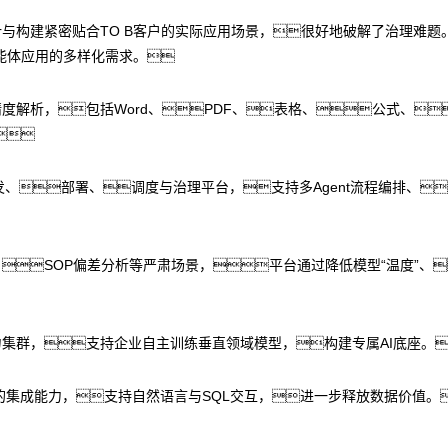
计与构建紧密贴合TO B客户的实际应用场景，很好地破解了治理难题。
能体应用的多样化需求。
度解析，包括Word、PDF、表格、公式、

ent开发、部署、调度与治理平台，支持多Agent流程编排
、SOP偏差分析等严肃场景，平台通过降低模型“温度”、
力集群，支持企业自主训练垂直领域模型，构建专属AI底座。
的集成能力，支持自然语言与SQL交互，进一步释放数据价值。