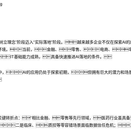
树立理念”阶段迈入“实际落地”阶段。越来越多企业不仅在探索AI
环境。当前，金融、零售、电商、车
IT基础能力成熟，具备快速推进AI落地的条件。
，AI的应用仍处于探索初期，但拥有巨大的潜力和场景

临关键转折点：“相比金融、零售等先行领域，医药行业虽具
迷雾；二是临床、质控等零容错场景面临数据信任危机；