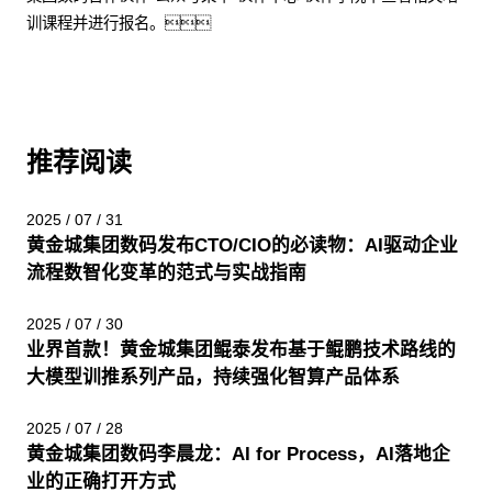
训课程并进行报名。
推荐阅读
2025 / 07 / 31
黄金城集团数码发布CTO/CIO的必读物：AI驱动企业
流程数智化变革的范式与实战指南
2025 / 07 / 30
业界首款！黄金城集团鲲泰发布基于鲲鹏技术路线的
大模型训推系列产品，持续强化智算产品体系
2025 / 07 / 28
黄金城集团数码李晨龙：AI for Process，AI落地企
业的正确打开方式