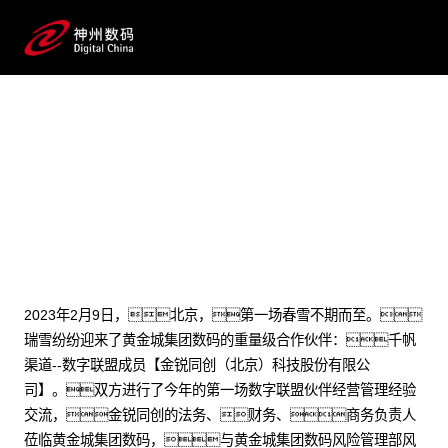
2023 / 02 / 20
金锐同创《资金管理5步法》交流
2023年2月9日，北京，第一场春雪不期而至。
瑞雪纷纷迎来了黄金城集团数码的重量级合作伙伴：千帆
渠道--数字联盟成员【金锐同创（北京）科技股份有限公
司】。双方进行了今年的第一场数字联盟伙伴经营管理经验
交流，金锐同创的法务、财务、商务负责人
莅临黄金城集团数码，与黄金城集团数码风险管理部风