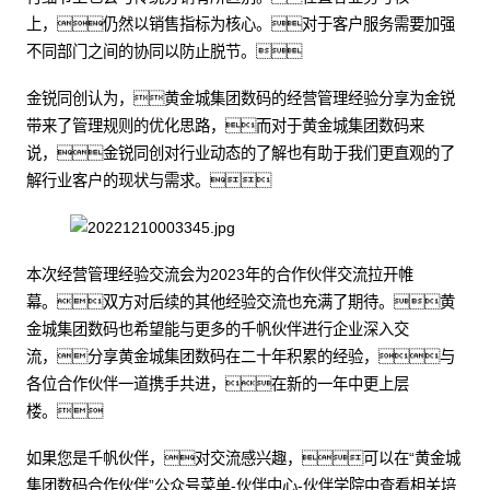
上，仍然以销售指标为核心。对于客户服务需要加强
不同部门之间的协同以防止脱节。
金锐同创认为，黄金城集团数码的经营管理经验分享为金锐
带来了管理规则的优化思路，而对于黄金城集团数码来
说，金锐同创对行业动态的了解也有助于我们更直观的了
解行业客户的现状与需求。
本次经营管理经验交流会为2023年的合作伙伴交流拉开帷
幕。双方对后续的其他经验交流也充满了期待。黄
金城集团数码也希望能与更多的千帆伙伴进行企业深入交
流，分享黄金城集团数码在二十年积累的经验，与
各位合作伙伴一道携手共进，在新的一年中更上层
楼。
如果您是千帆伙伴，对交流感兴趣，可以在“黄金城
集团数码合作伙伴”公众号菜单-伙伴中心-伙伴学院中查看相关培