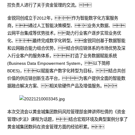
控负责人进行了关于资金管理的交流。
金锐同创成立于2012年，作为智能数字化方案服务
商，通过人工智能决策模型、业务大数据、
云网平台集成等优势技术，助力行业客户逐步实现业务优
化、最终完成数字化转型。金锐同创基于数据智能
和云网融合能力组合优势，结合供应链体系的市场优势及深
入行业客户的服务体系，打造了业务数据赋能系统
(Business Data Empowerment System，以下简称
BDES)，以赋能客户数字化转型为目标，结合共创
价值的供应链创新生态平台，为客户提供全面的智能数
据融合解决方案、相关软硬件产品及增值服务。
本次交流会以黄金城集团数码风险管理部金牌讲师杜倩的《资金
管理5步法》课程为话题，结合宏观环境及典型案例分享了
黄金城集团数码在资金管理方面的经验积累。