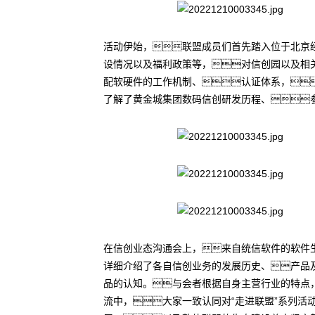
活动伊始，联盟成员们首先踏入位于北京
设情况以及福利政策等，对信创园以及相
配软硬件的工作机制、认证体系，
了解了黄金城集团数码信创研发历程、
在信创业态沟通会上，来自统信软件的软件
详细介绍了各自信创业务的发展历史、产品
品的认知。与会者根据自身主营行业的特点
流中，大家一致认同对“走进联盟”系列