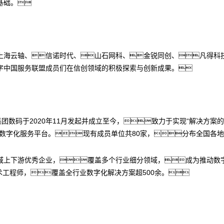
基础。
上海云轴、信诺时代、山石网科、金锐同创、凡得科
字中国服务联盟成员们在信创领域的积极探索与创新成果。
集团数码于2020年11月发起并成立至今，致力于实现“解决方
级数字化服务平台。现有成员单位共80家，分布全国各
域上下游优秀企业，覆盖多个行业细分领域，成为推动数
术工程师，覆盖全行业数字化解决方案超500余。