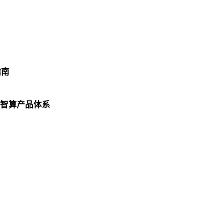
指南
智算产品体系