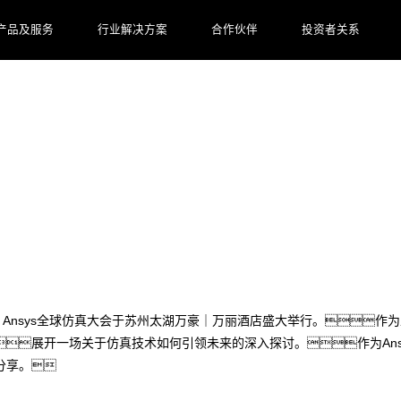
产品及服务
行业解决方案
合作伙伴
投资者关系
024全球仿真大会，共建企业创新之路
2024 Ansys全球仿真大会于苏州太湖万豪｜万丽酒店盛大举行。
，展开一场关于仿真技术如何引领未来的深入探讨。作为An
分享。