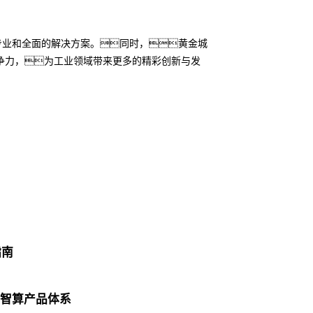
专业和全面的解决方案。同时，黄金城
争力，为工业领域带来更多的精彩创新与发
指南
智算产品体系