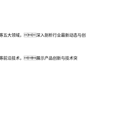
等五大领域，深入剖析行业最新动态与创
等前沿技术，展示产品创新与技术突