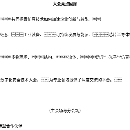
大会亮点回顾
共同探索仿真技术如何加速企业创新与转型。
交通、工业装备、可持续发展与能源、芯片半导体
多物理场、结构、流体、光学与光子学仿真
坛和数字化安全技术大会，为专业领域提供了深度交流的平台。
（主会场与分会场）
转型合作伙伴