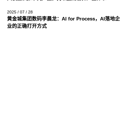
2025 / 07 / 28
黄金城集团数码李晨龙：AI for Process，AI落地企
业的正确打开方式
股票代码：000034.SZ
黄金城集团控股
黄金城集团信息
黄金城集团问学
黄金城集团鲲泰
黄金城集团云科
黄金城集团商桥
山石网科
高科数聚
GoPomelo
联系我们
隐私政策
法律声明