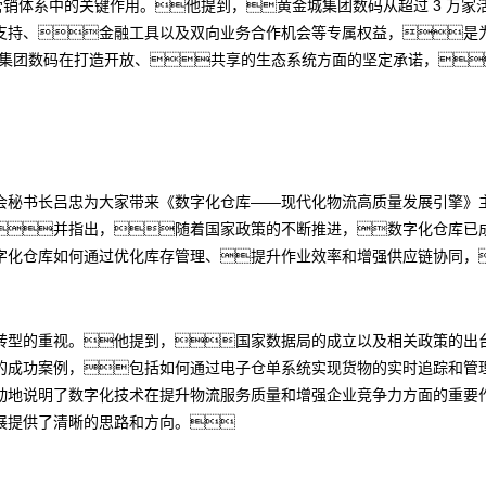
营销体系中的关键作用。他提到，黄金城集团数码从超过 3 万
支持、金融工具以及双向业务合作机会等专属权益，是
城集团数码在打造开放、共享的生态系统方面的坚定承诺，
会秘书长吕忠为大家带来《数字化仓库——现代化物流高质量发展引擎》
并指出，随着国家政策的不断推进，数字化仓库已
字化仓库如何通过优化库存管理、提升作业效率和增强供应链协同，
转型的重视。他提到，国家数据局的成立以及相关政策的出
的成功案例，包括如何通过电子仓单系统实现货物的实时追踪和管
动地说明了数字化技术在提升物流服务质量和增强企业竞争力方面的重要
展提供了清晰的思路和方向。