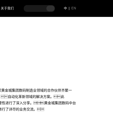
关于我们
中
EN
0 余家黄金城集团数码制造业领域的合作伙伴齐聚一
、自动化革新领域的解决方案。此
要性进行了深入分享。黄金城集团数码中台
进行了详尽的业务交流。