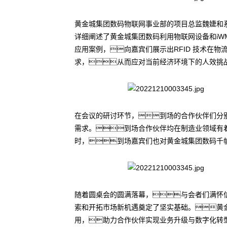
黄金城集团数码物联网事业部的项目总监魏婕和系
详细阐述了黄金城集团数码利用物联网设备和iW
应用案例，向嘉宾们展示出RFID 技术在
求，从而应对当前经济环境下的人效挑战
在会议的研讨环节，到场的合作伙伴们分
需求。到场合作伙伴均在制造业领域有
时，到场嘉宾们也对黄金城集团数码千
随着圆桌会的圆满落幕，与会者们满怀
索和开拓市场新机遇奠定了坚实基础。黄
用，助力合作伙伴实现业务升级与数字化转