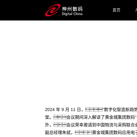
首页
2024 / 09 / 14
“数字化智造新趋势”千帆生态
2024 年 9 月 11 日，“数字化
堂。会议期间深入解读了黄金城集团数码
外，会议荣幸邀请到中国物流与采购联合
副总经理朱斌，黄金城集团数码应用电