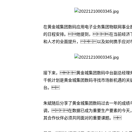
在黄金城集团数码应用电子业务集团物联网事业
的日程安排。他提到，在当前经济
和人才的全面提升，以及如何携手应对
接下来，黄金城集团数码中台副总经理
千帆计划是黄金城集团数码寻找市场新机遇的关
台。
朱斌随后分享了黄金城集团数码过去一年的成绩
调，在数据已成为重要生产要素的今天
其合作伙伴必须共同面对的重要课题。