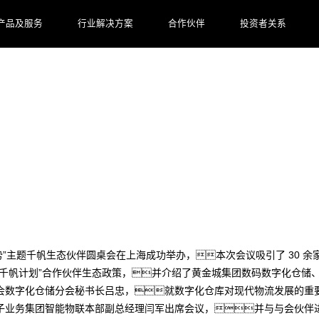
产品及服务
行业解决方案
合作伙伴
投资者关系
伙伴圆桌会上海站圆满落幕
智造新趋势”主题千帆生态伙伴圆桌会在上海成功举办，本次会议吸引了 3
“千帆计划”合作伙伴生态政策，并介绍了黄金城集团数码数字化仓储
会数字化仓储分会秘书长吕忠，就数字化仓库对现代物流发展的重
子业务集团智能物联本部副总经理闫军出席会议，并与与会伙伴