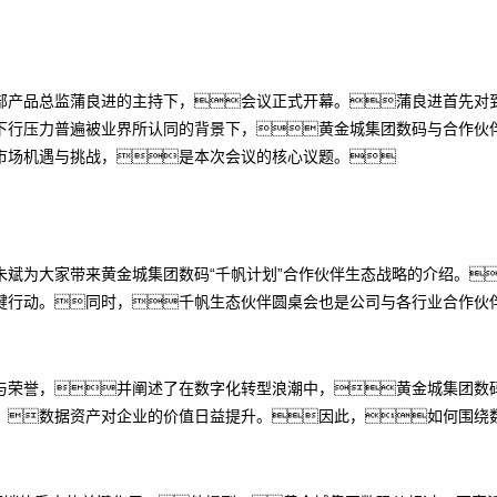
部产品总监蒲良进的主持下，会议正式开幕。蒲良进首先对
下行压力普遍被业界所认同的背景下，黄金城集团数码与合作伙
市场机遇与挑战，是本次会议的核心议题。
朱斌为大家带来黄金城集团数码“千帆计划”合作伙伴生态战略的介绍。
键行动。同时，千帆生态伙伴圆桌会也是公司与各行业合作伙
与荣誉，并阐述了在数字化转型浪潮中，黄金城集团数码
，数据资产对企业的价值日益提升。因此，如何围绕