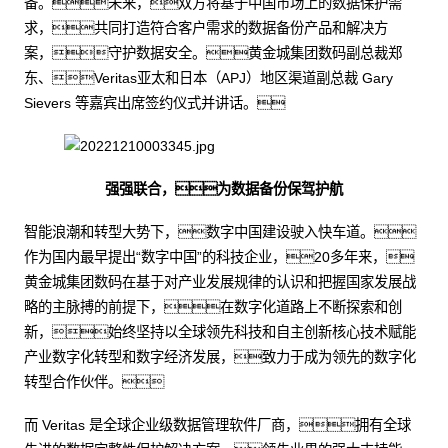
备。未来，双方将基于中国市场上的数据保护需
求，共同打造符合客户需求的数据备份产品和解决方
案，守护数据安全。黄金城集团数码副总裁郑
东、Veritas亚太和日本（APJ）地区渠道副总裁 Gary
Sievers 等嘉宾出席签约仪式并讲话。
强强联合，为数据备份保驾护航
智能浪潮和转型大势下，数字中国建设驶入快车道。
作为国内最早提出“数字中国”的科技企业，20多年来，
黄金城集团数码在基于对产业发展规律的认识和把握国家发展战
略的主脉搏的前提下，在数字化道路上不断探索和创
新，始终坚持以全球领先科技和自主创新核心技术赋能
产业数字化转型和数字经济发展，致力于成为领先的数字化
转型合作伙伴。
而 Veritas 是全球企业级数据管理软件厂商，拥有全球