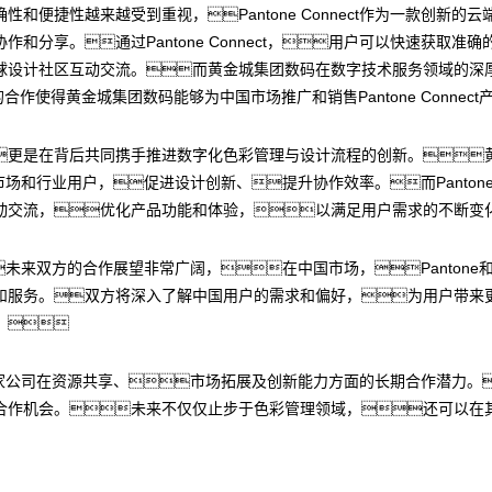
和便捷性越来越受到重视，Pantone Connect作为一款创新
分享。通过Pantone Connect，用户可以快速获取准确的
球设计社区互动交流。而黄金城集团数码在数字技术服务领域的深
合作使得黄金城集团数码能够为中国市场推广和销售Pantone Connect
更是在背后共同携手推进数字化色彩管理与设计流程的创新。
至广泛的市场和行业用户，促进设计创新、提升协作效率。而Pant
动交流，优化产品功能和体验，以满足用户需求的不断变
，未来双方的合作展望非常广阔，在中国市场，Panto
和服务。双方将深入了解中国用户的需求和偏好，为用户带来
。
预示着两家公司在资源共享、市场拓展及创新能力方面的长期合作潜力。
合作机会。未来不仅仅止步于色彩管理领域，还可以在