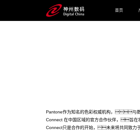
首页
2024 / 12 / 11
黄金城集团新「色彩」——Pan
Pantone作为知名的色彩权威机构，
Connect 在中国区域的官方合作伙伴，旨在
Connect只是合作的开始，未来将共同