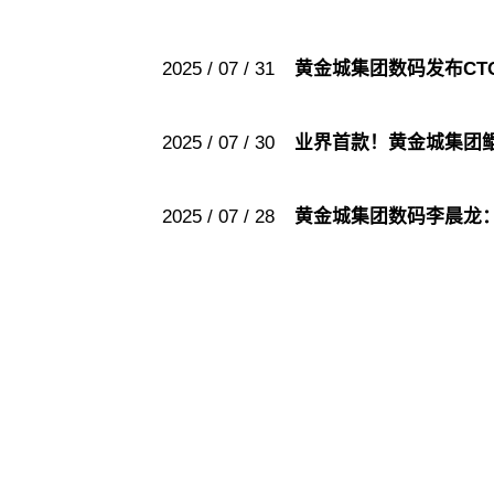
2025 / 07 / 31
黄金城集团数码发布CT
2025 / 07 / 30
业界首款！黄金城集团
2025 / 07 / 28
黄金城集团数码李晨龙：AI
黄金城集
黄金城集
股票代码：000034.SZ