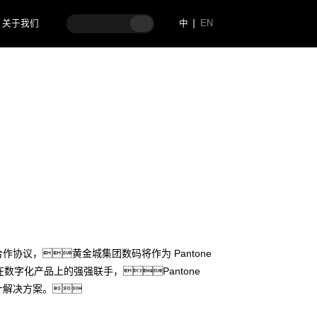
关于我们
中
EN
协议，黄金城集团数码将作为 Pantone
司在数字化产品上的强强联手，Pantone
计解决方案。