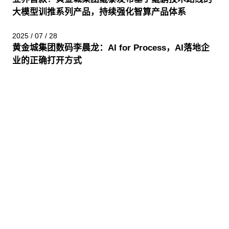
大模型训推系列产品，持续强化智算产品体系
2025 / 07 / 28
黄金城集团数码李晨龙：AI for Process，AI落地企
业的正确打开方式
股票代码：000034.SZ
黄金城集团控股
黄金城集团信息
黄金城集团问学
黄金城集团鲲泰
黄金城集团云科
黄金城集团商桥
山石网科
高科数聚
GoPomelo