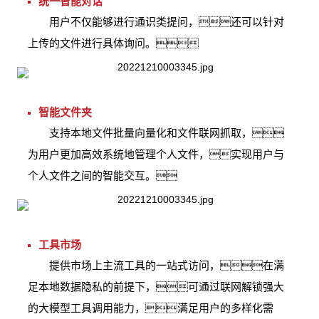
统一智能对话
用户不仅能够进行通识类提问，还可以针对
上传的文件进行具体询问。
智能⽂件夹
支持本地文件批量向量化和文件联网抓取，
为用户更加高效系统地管理个人文件，实现用户与
个人文件之间的智能交互。
工具市场
提供市场上主流工具的一站式访问，在满
足本地数据隐私的前提下，可通过联网解锁强大
的大模型工具调用能力，满足用户的多样化需