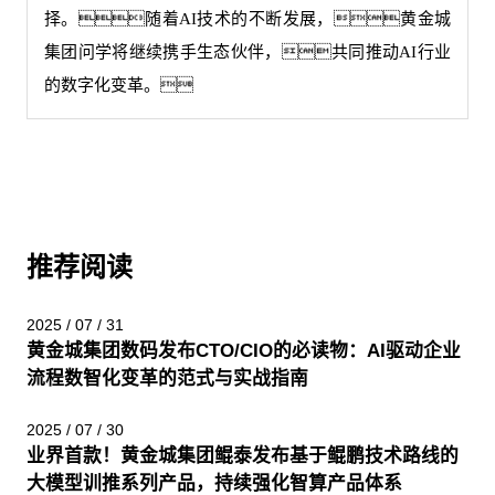
择。随着AI技术的不断发展，黄金城
集团问学将继续携手生态伙伴，共同推动AI行业
的数字化变革。
推荐阅读
2025 / 07 / 31
黄金城集团数码发布CTO/CIO的必读物：AI驱动企业
流程数智化变革的范式与实战指南
2025 / 07 / 30
业界首款！黄金城集团鲲泰发布基于鲲鹏技术路线的
大模型训推系列产品，持续强化智算产品体系