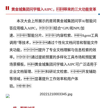
黄金城集团问学植入AIPC，带来的三大功能变革
本次大会上所展示的是将黄金城集团问学AI智能问
答应用植入AIPC，结合“GPU和NPU加
速、智能分片、内容检索、Agent工具
调用”等技术，通过个性化文档问答和智能文件
夹功能，提升了专业文档理解与信息检索的效
率。通过提前预置的多样化工具市场和预配置
场景模板，黄金城集团问学植入AIPC可广泛适用于
企业文档管理、科研论文检索、开发辅助
等领域，显著提升工作效率和用户体
验。