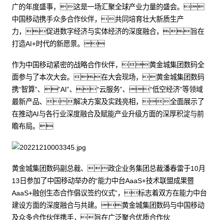
广的年度盛事，这是一场汇聚全球产业力量的盛会。
中国移动携手众多合作伙伴，共同培育壮大新质生产
力，促进数字经济与实体经济的深度融合，旨在
打造AI+时代的新愿景。
作为中国移动紧密的战略合作伙伴，黄金城集团数码全
面参与了本次大会。在大会现场，黄金城集团数码
携“智算”、“AI”、“云服务”、“低空经济”等领域
最新产品、解决方案及实践亮相，全面展示了
在推动AI与各行业深度融合及赋能产业升级方面的深厚积淀与前
瞻布局。
黄金城集团数码副总裁、政企业务集团总裁潘春雷于10月
13日参加了中国移动举办的“能力中台AaaS+技术联盟成果暨
AaaS+融创生态合作倡议签约仪式”，标志着双方在能力中台
建设方面的深度融合与共建。黄金城集团数码与中国移动
及众多合作伙伴携手，旨在广泛聚合优质合作伙