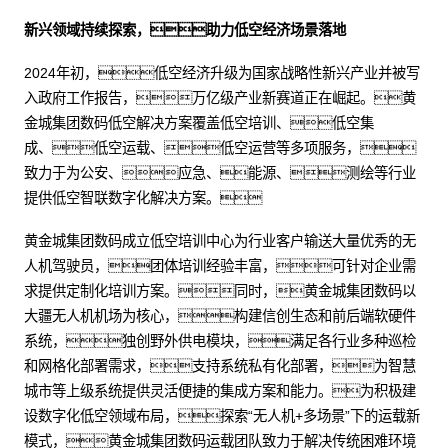
新兴领域持续探索，助力低空经济场景落地
2024年初，低空经济升级为国家战略性新兴产业并被写
入政府工作报告，万亿级产业新赛道正在崛起。黄
金城集团数码低空解决方案覆盖低空培训、低空集
成、低空运载、低空运营等多项服务，
致力于为公安、应急、能源、测绘等行业
提供低空智联数字化解决方案。
黄金城集团数码成立低空培训中心为行业客户输送大量优秀的无
人机驾驶员，团体培训经验丰富，可针对企业需
求提供定制化培训方案。同时，黄金城集团数码以
大疆无人机机场为核心，构建信创生态和前后端软硬件
系统，独创野外供电模块，满足各行业多种巡检
和网格化部署需求，支持系统私有化部署，为智慧
城市等上级系统提供灵活便捷的集成方案和能力。为积极建
设数字化低空领域布局，探索“无人机+多场景”下的运载新
模式，黄金城集团数码运载团队致力于解决传统困难环境