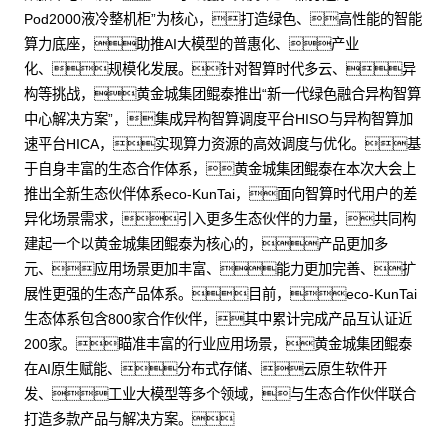
Pod2000液冷整机柜”为核心，打造绿色、高性能的智能
算力底座，助推AI大模型的普惠化、产业
化、规模化发展。针对智算时代多云、异
构等挑战，黄金城集团鲲泰推出“新一代绿色融合异构智算
中心解决方案”，集成异构智算调度平台HISO与异构智算加
速平台HICA，实现算力资源的高效调度与优化。基
于自身丰富的生态合作体系，黄金城集团鲲泰在本次大会上
推出全新生态伙伴体系eco-KunTai，面向智算时代用户的差
异化场景需求，引入更多生态伙伴的力量，共同构
建起一个以黄金城集团鲲泰为核心的，产品更加多
元、应用场景更加丰富、能力更加完善、扩
展性更强的生态产品体系。目前，eco-KunTai
生态体系包含800家合作伙伴，其中累计完成产品互认证近
200家。瞄准丰富的行业应用场景，黄金城集团鲲泰
在AI原生赋能、分布式存储、云原生软件开
发、工业大模型等多个领域，与生态合作伙伴联合
打造多款产品与解决方案。