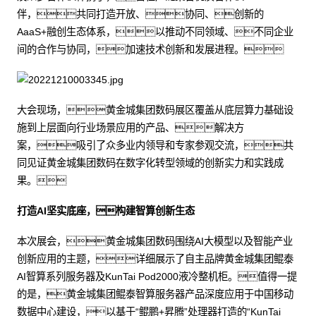
伴，共同打造开放、协同、创新的
AaaS+融创生态体系，以推动不同领域、不同企业
间的合作与协同，加速技术创新和发展进程。
大会现场，黄金城集团数码展区覆盖从底层算力基础设
施到上层面向行业场景应用的产品、解决方
案，吸引了众多业内领导和专家参观交流，共
同见证黄金城集团数码在数字化转型领域的创新实力和实践成
果。
打造AI坚实底座，构建智算创新生态
本次展会，黄金城集团数码围绕AI大模型以及智能产业
创新应用的主题，详细展示了自主品牌黄金城集团鲲泰
AI智算系列服务器及KunTai Pod2000液冷整机柜。值得一提
的是，黄金城集团鲲泰智算服务器产品深度应用于中国移动
数据中心建设，以基于“鲲鹏+昇腾”处理器打造的“KunTai