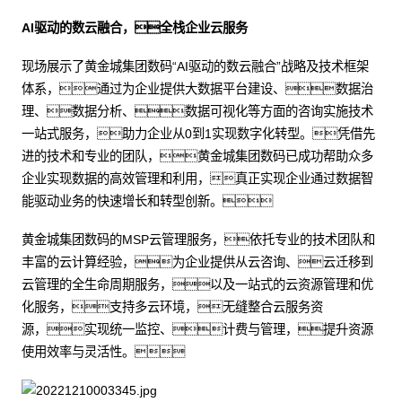
AI驱动的数云融合，全栈企业云服务
现场展示了黄金城集团数码“AI驱动的数云融合”战略及技术框架
体系，通过为企业提供大数据平台建设、数据治
理、数据分析、数据可视化等方面的咨询实施技术
一站式服务，助力企业从0到1实现数字化转型。凭借先
进的技术和专业的团队，黄金城集团数码已成功帮助众多
企业实现数据的高效管理和利用，真正实现企业通过数据智
能驱动业务的快速增长和转型创新。
黄金城集团数码的MSP云管理服务，依托专业的技术团队和
丰富的云计算经验，为企业提供从云咨询、云迁移到
云管理的全生命周期服务，以及一站式的云资源管理和优
化服务，支持多云环境，无缝整合云服务资
源，实现统一监控、计费与管理，提升资源
使用效率与灵活性。