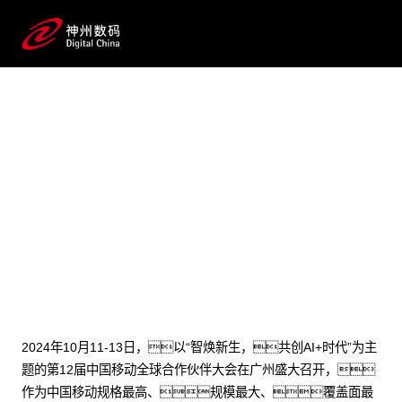
2024 / 10 / 13
黄金城集团数码亮相中国移动全球合
作伙伴大会，共启AI+时代新
篇章
2024年10月11-13日，以“智焕新生，共创AI+时代”为主
题的第12届中国移动全球合作伙伴大会在广州盛大召开，
作为中国移动规格最高、规模最大、覆盖面最