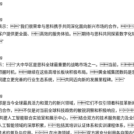
表示：“我们很荣幸与思科携手共同深化面向新兴市场的合作，
客户提供更全面、高效的服务体验。期待与思科共同探索数字化
”
示：“大中华区是思科全球最重要的战略市场之一。当前，
把握时机，继续在这些高增长板块积极布局。黄金城集团数码是
同建立更完善的行业生态系统，共同迈向新的发展里程碑。”
都是当今全球最具活力和潜力的新兴领域，它们不仅引领着科技革新
的合作，不仅是对当前全球科技趋势的敏锐洞察和积极响应，
将共建人工智能联合实验室和展示中心，结合双方的技术服务能力及全
人工智能领域的深厚积累，包括其培训认证体系和实训课程体系，
技术的普及与应用。 在出海领域，双方将充分利用各自国