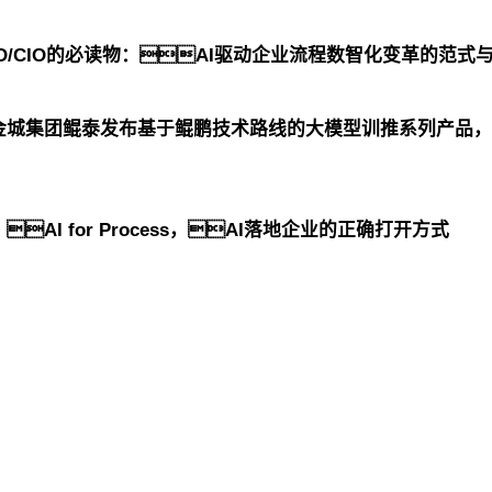
O/CIO的必读物：AI驱动企业流程数智化变革的范式
金城集团鲲泰发布基于鲲鹏技术路线的大模型训推系列产品，
AI for Process，AI落地企业的正确打开方式
团控股
黄金城集团信息
黄金城集团问学
黄金城集团鲲泰
团云科
黄金城集团商桥
山石网科
高科数聚
GoPome