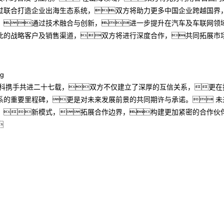
过联合打造企业出海生态系统，双方将助力更多中国企业跨越国界，
，通过技术融合与创新，进一步提升在汽车及车联网领
此的战略客户及销售渠道，双方将进行深度合作，共同拓展市
与思科携手共进二十七载，双方不仅建立了深厚的互信关系，更
系的重要里程碑，更是对未来发展前景的共同期许与承诺。 未
、新模式，拓展合作边界，构建更加紧密的合作伙
