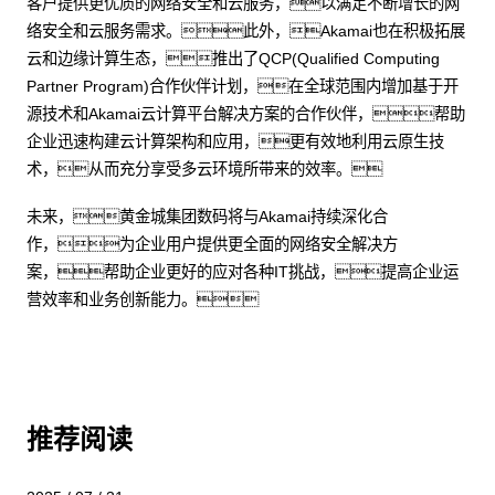
客户提供更优质的网络安全和云服务，以满足不断增长的网
络安全和云服务需求。此外，Akamai也在积极拓展
云和边缘计算生态，推出了QCP(Qualified Computing
Partner Program)合作伙伴计划，在全球范围内增加基于开
源技术和Akamai云计算平台解决方案的合作伙伴，帮助
企业迅速构建云计算架构和应用，更有效地利用云原生技
术，从而充分享受多云环境所带来的效率。
未来，黄金城集团数码将与Akamai持续深化合
作，为企业用户提供更全面的网络安全解决方
案，帮助企业更好的应对各种IT挑战，提高企业运
营效率和业务创新能力。
推荐阅读