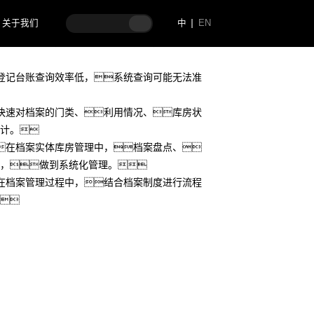
归档环节档案系统需要对电子文件开展四性检测
关于我们
中
EN
收集整理不同门类、不同部门的档
登记台账查询效率低，系统查询可能无法准
快速对档案的门类、利用情况、库房状
计。
在档案实体库房管理中，档案盘点、
，做到系统化管理。
在档案管理过程中，结合档案制度进行流程
