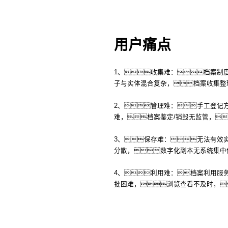
用户痛点
1、收集难：档案制
子与实体混合复杂，档案收集整
2、管理难：手工登记
难，档案鉴定/销毁无监管，
3、保存难：无法有效
分散，数字化副本无系统集中
4、利用难：档案利用服
批困难，浏览查看不及时，