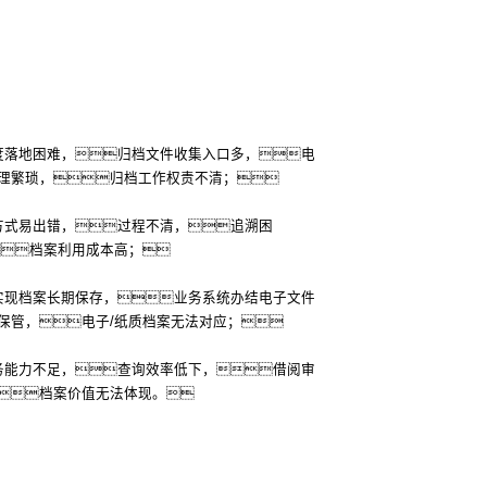
度落地困难，归档文件收集入口多，电
理繁琐，归档工作权责不清；
方式易出错，过程不清，追溯困
档案利用成本高；
实现档案长期保存，业务系统办结电子文件
保管，电子/纸质档案无法对应；
务能力不足，查询效率低下，借阅审
档案价值无法体现。