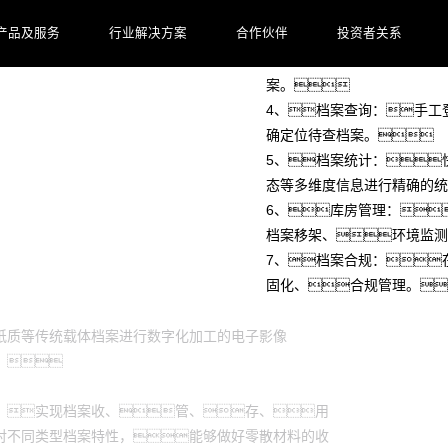
2、电子文件归档：
产品及服务
行业解决方案
合作伙伴
投资者关系
工作。
3、档案整理：
案。
4、档案查询：手工
确定位待查档案。
5、档案统计：
态等多维度信息进行精确的统
6、库房管理：
档案移架、环境监测
7、档案合规：
固化、合规管理。
纸质等传统载体档案进行数字化加工的电子影像
。
，实现档案收、管、存、用
对不同类型档案特性，能够做好零散材料的收