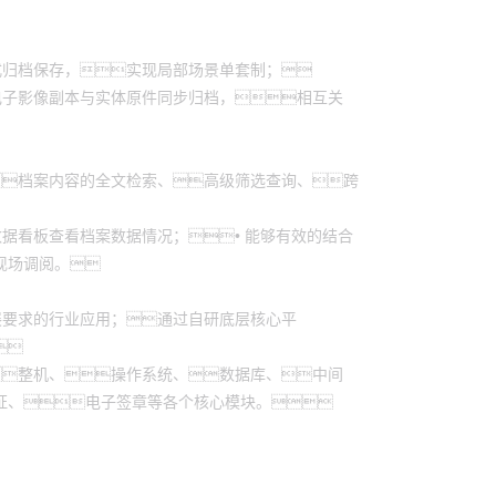
式归档保存，实现局部场景单套制；
电子影像副本与实体原件同步归档，相互关
档案内容的全文检索、高级筛选查询、跨
数据看板查看档案数据情况；• 能够有效的结合
现场调阅。
展要求的行业应用；通过自研底层核心平

整机、操作系统、数据库、中间
证、电子签章等各个核心模块。