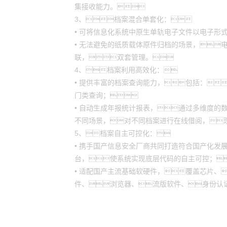
集接收能力。
3、档案混合单套化：
• 可将信息化系统中原生单轨电子文件以电子形
• 无法避免的纸质载体原件归档的场景，
联，双套管理。
4、档案利用高效化：
• 提供丰富的档案查询能力，包括：
门类查询；
• 自动生成年报统计报表，通过多维度的
不同场景，对不同档案进行在线借阅，
5、档案自主可控化：
• 携手国产信息安全厂商共同打造符合国产化发
台，使系统实现底层代码的自主可控；
• 适配国产主流基础软硬件，覆盖芯片、
件、浏览器、流版软件、身份认