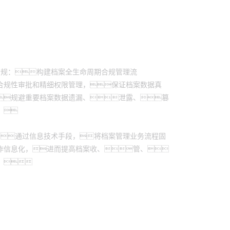
合规：构建档案全生命周期合规管理流
合规性审批和精细权限管理，保证档案数据真
规避重要档案数据遗漏、泄露、篡
。
：通过信息技术手段，将档案管理业务流程固
作信息化，进而提高档案收、管、
。