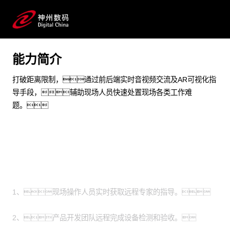
制造加工 能源化工 物联网 AIOT 智能制造 工作协同 远程
工作
能力简介
预约专家咨询
打破距离限制，通过前后端实时音视频交流及AR可视化指
导手段，辅助现场人员快速处置现场各类工作难
题。
场景
1、现场操作人员实时获取远程专家的指导。
2、产品开发团队远程完成设备检测和验收。