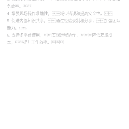
务效率。
4. 增强现场操作准确性，减少错误和提高安全性。
5. 促进内部知识共享，通过经验录制和分享，加强团队
能力。
6. 支持多平台使用，实现远程协作，降低差旅成
本，提升工作效率。
股票代码：000034.SZ
黄金城集团控股
黄金城集团信息
黄金城集团问学
黄金城集团鲲泰
黄金城集团云科
黄金城集团商桥
山石网科
高科数聚
GoPomelo