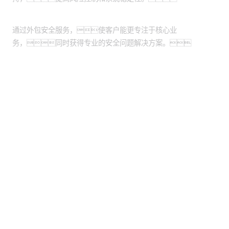
提升运营效率与专业咨询
通过外包安全服务，使客户能更专注于核心业
务，同时获得专业的安全问题解决方案。
股票代码：000034.SZ
黄金城集团控股
黄金城集团信息
黄金城集团问学
黄金城集团鲲泰
黄金城集团云科
黄金城集团商桥
山石网科
高科数聚
GoPomelo
联系我们
隐私政策
法律声明